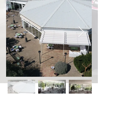
611 97 52 87 - 974 251
225
bodas@cocinajosefernandez.com