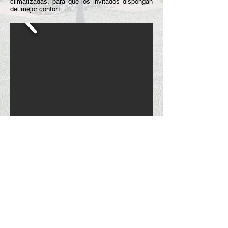
climatizadas, para que los invitados dispongan
del mejor confort.
611 97 52 87 - 974 251
225
bodas@cocinajosefernandez.com
C.º del Comercio, 110 - S. Juan de Mozarrifar,
50820 Zaragoza